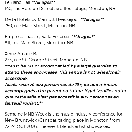
LeBlanc Hall
**All ages**
140, rue Botsford Street, 3rd floor·étage, Moncton, NB
Delta Hotels by Marriott Beauséjour
**All ages**
750, rue Main Street, Moncton, NB
Empress Theatre, Salle Empress *
*All ages**
811, rue Main Street, Moncton, NB
Xeroz Arcade Bar
234, rue St. George Street, Moncton, NB
**Must be 19+ or accompanied by a legal guardian to
attend these showcases. This venue is not wheelchair
accessible.
Accès réservé aux personnes de 19+, ou aux mineurs
accompagnés d’un parent ou tuteur légal. Veuillez noter
que cette salle n’est pas accessible aux personnes en
fauteuil roulant.**
Semaine MNB Week is the music industry conference for
New Brunswick (Canada), taking place in Moncton from
22·24 OCT 2026. The event blends artist showcases,